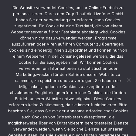
İçeriğe
Die Website verwendet Cookies, um Ihr Online-Erlebnis zu
atla
personalisieren. Durch den Zugriff auf die Livefone GmbH
haben Sie der Verwendung der erforderlichen Cookies
zugestimmt. Ein Cookie ist eine Textdatei, die von einem
Webseitenserver auf Ihrer Festplatte abgelegt wird. Cookies
können nicht dazu verwendet werden, Programme
auszuführen oder Viren auf Ihren Computer zu übertragen.
Cookies sind eindeutig Ihnen zugeordnet und können nur von
einem Webserver in der Domäne gelesen werden, die das
Cookie für Sie ausgegeben hat. Wir können Cookies
verwenden, um Informationen zu statistischen oder
Marketingzwecken für den Betrieb unserer Website zu
sammeln, zu speichern und zu verfolgen. Sie haben die
Möglichkeit, optionale Cookies zu akzeptieren oder
abzulehnen. Es gibt einige erforderliche Cookies, die für den
Betrieb unserer Website notwendig sind. Diese Cookies
erfordern keine Zustimmung, da sie immer funktionieren. Bitte
Wir sind für Sie da!
beachten Sie, dass Sie mit der Annahme erforderlicher Cookies
auch Cookies von Drittanbietern akzeptieren, die
möglicherweise über von Drittanbietern bereitgestellte Dienste
verwendet werden, wenn Sie solche Dienste auf unserer
Mit voller Kraft verbinden wir Sie mit starken
Website nutzen, beispielsweise ein von Dritten bereitgestelltes