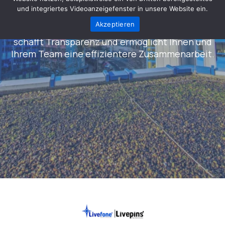
Marken und machen Sie zu aktiven
und integriertes Videoanzeigefenster in unsere Website ein.
Vertriebspartnern. Unser selbst entwickeltes
Akzeptieren
Guthaben-System vereinfacht Prozesse,
schafft Transparenz und ermöglicht Ihnen und
Ihrem Team eine effizientere Zusammenarbeit.